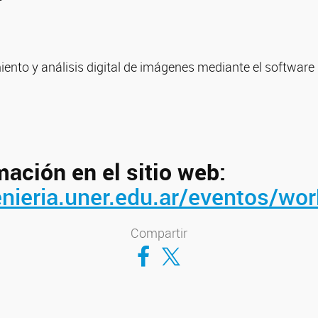
.
ento y análisis digital de imágenes mediante el software
ación en el sitio web:
enieria.uner.edu.ar/eventos/wo
Compartir
Compartir en Facebook
Compartir en Twitter