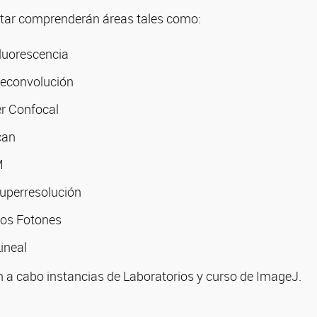
atar comprenderán áreas tales como:
luorescencia
Deconvolución
r Confocal
can
M
uperresolución
Dos Fotones
ineal
n a cabo instancias de Laboratorios y curso de ImageJ.