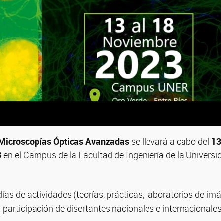
Microscopías Ópticas Avanzadas
se llevará a cabo del
13
3
en el Campus de la Facultad de Ingeniería de la Universi
días de actividades (teorías, prácticas, laboratorios de im
a participación de disertantes nacionales e internacionales